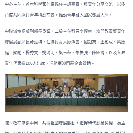
中心主任、首席科學家何耀擔任主講嘉賓，與青年分享交流，以多
角度共同探討青年科創前景，推動青年融入國家發展大局。
中聯辦協調部副部長吳輝、二級主任科員李悍東，澳門教青暨青年
發展局副局長黃嘉祺，仁協負責人廖澤雲、招銀英、王彬成、梁慶
庭、梁勵、楊秀雯、姚鴻明、梁玉華、黎振強、陳錦鳴，以及各界
青年代表逾100人出席，活動獲澳門基金會贊助。
陳季敏在座談中用「共振祖國發展脈動，把握時代創業契機」為主