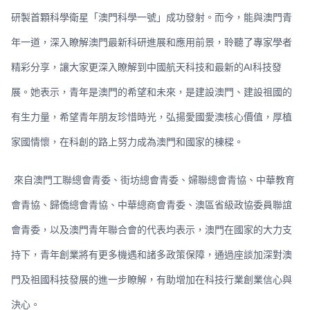
研製首顆科學衛星「澳門科學一號」成功發射。而今，能與澳門青
年一道，深入瞭解澳門最新科研進展和應用前景，聆聽了專家學者
精彩分享，讓大家更深入瞭解到中國航天科技和最新的AI科技發
展。她表示，青年是澳門的希望和未來，是建設澳門、建設祖國的
有生力量，希望青年朋友珍惜時光，弘揚愛國愛澳核心價值，厚植
家國情懷，在科創的路上努力成為澳門和國家的棟樑。
來自澳門工聯總會青委、街坊總會青委、婦聯總會青協、中華教育
會青協、歸僑總會青協、中華總商會青委、澳區省級政協委員聯誼
會青委，以及澳門青年聯合會的代表均表示，澳門在國家的大力支
持下，青年創業將有更多機遇和諸多政策保障，通過座談加深對澳
門及祖國科技發展的進一步瞭解，有助增加在科技行業創業信心與
決心。