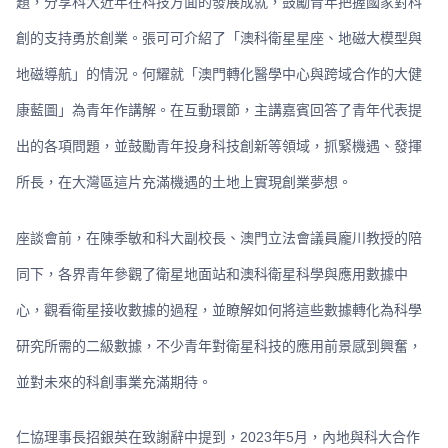
題，分享科大近年在科技方面的發展成就，鼓勵青年把握國家對科
創的支持勇於創業。張可可介紹了「澳科衛星星座、地磁大模型與
地磁導航」的情況。何耀就「澳門轉化醫學中心與跨域合作的大健
康藍圖」為青年作講解。在互動環節，主講嘉賓回答了青年代表提
出的各項問題，並鼓勵青年投身科技創新等領域，抓緊機遇、發揮
所長，在大灣區這片充滿機遇的土地上實現創業夢想。
座談會前，在陳季敏和科大副校長、澳門立法會議員龐川教授的陪
同下，各界青年參觀了衛星地面站和澳科衛星科學與應用數據中
心，觀看衛星接收數據的過程，並瞭解如何將這些數據轉化為科學
研究所需的二級數據，不少青年對衛星科技的應用前景感到興奮，
並對未來的科創事業充滿期待。
仁協理事長招銀英在致謝辭中提到，2023年5月，內地與科大合作