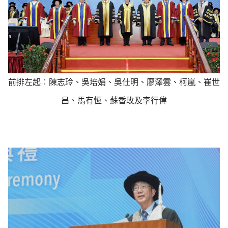
前排左起︰陳志玲、吳培娟、吳仕明、廖澤雲、柯嵐、崔世
昌、馬有恆、蘇香玫及李行偉