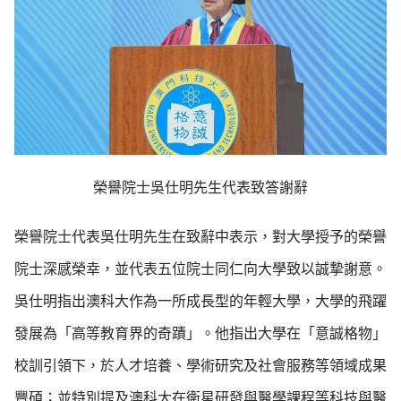
榮譽院士吳仕明先生代表致答謝辭
榮譽院士代表吳仕明先生在致辭中表示，對大學授予的榮譽
院士深感榮幸，並代表五位院士同仁向大學致以誠摯謝意。
吳仕明指出澳科大作為一所成長型的年輕大學，大學的飛躍
發展為「高等教育界的奇蹟」。他指出大學在「意誠格物」
校訓引領下，於人才培養、學術研究及社會服務等領域成果
豐碩；並特別提及澳科大在衛星研發與醫學課程等科技與醫