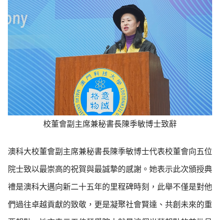
校董會副主席兼秘書長陳季敏博士致辭
澳科大校董會副主席兼秘書長陳季敏博士代表校董會向五位
院士致以最崇高的祝賀與最誠摯的感謝。她表示此次頒授典
禮是澳科大邁向新二十五年的里程碑時刻，此舉不僅是對他
們過往卓越貢獻的致敬，更是凝聚社會賢達、共創未來的重