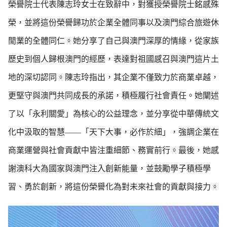
榮譽院士代表陳志玲女士在致辭中，對獲授榮譽院士銘感殊
榮，並將這份榮譽歸功於企業全體同事以及澳門綜合旅遊休
閒業的全體同仁。她分享了自己與澳門深厚的情緣，從家族
歷史到個人歸根澳門的經歷，表達對祖國感召與澳門這片土
地的深切認同。陳志玲指出，其企業不僅致力於商業卓越，
更堅守與澳門共同成長的承諾，積極履行社會責任。她闡述
了以「永利關愛」為核心的公益理念，並分享從中華傳統文
化中汲取的智慧——「天下大事，必作於細」，強調企業在
商業運營與社會貢獻中皆注重細節、務實前行。最後，她感
謝澳科大為國家與澳門注入創新能量，並鼓勵學子積極學
習、勇於創新，將這份榮譽化為對未來社會的貢獻與接力。