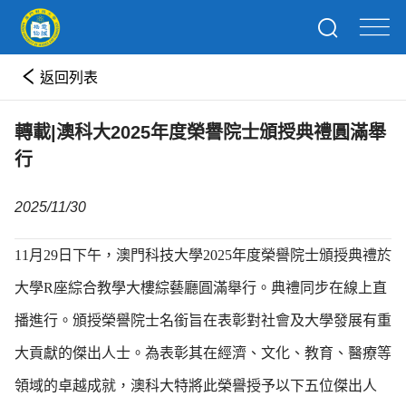
返回列表
轉載|澳科大2025年度榮譽院士頒授典禮圓滿舉
行
2025/11/30
11
月
29
日下午，澳門科技大學
2025
年度榮譽院士頒授典禮於
大學
R
座綜合教學大樓綜藝廳圓滿舉行。典禮同步在線上直
播進行。頒授榮譽院士名銜旨在表彰對社會及大學發展有重
大貢獻的傑出人士。為表彰其在經濟、文化、教育、醫療
等
領域的卓越成就，澳科大特將此榮譽授予以下五位傑出人