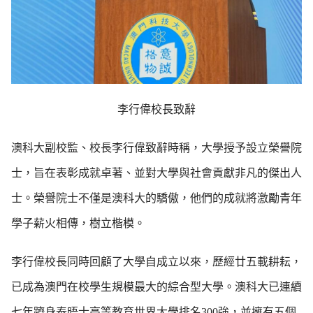
李行偉
校長致辭
澳科大副校監、校長李行偉致辭時稱，大學授予設立榮譽院
士，旨在表彰成就卓著、並對大學與社會貢獻非凡的傑出人
士。榮譽院士不僅是澳科大的驕傲，他們的成就將激勵青年
學子薪火相傳，樹立楷模。
李行偉校長同時回顧了大學自成立以來，歷經廿五載耕耘，
已成為澳門在校學生規模最大的綜合型大學。澳科大已連續
七年躋身泰晤士高等教育世界大學排名
300
強，並擁有五個