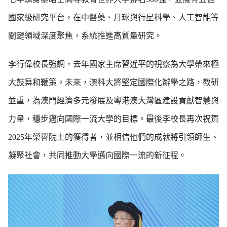
國家級研究平台，在中醫藥、月球與行星科學、人工智能等
關鍵領域深度聚焦，系統推進高質量研究。
李行偉校長強調，去年國家主席習近平的視察為大學帶來極
大鼓舞和鞭策。未來，澳科大將堅定國際化辦學之路，教研
並重，為澳門經濟多元發展及粵港澳大灣區建設貢獻智慧與
力量，穩步邁向國際一流大學的目標。最後李校長再次祝賀
2025
年榮譽院士的獲得者，並相信他們的成就將引領師生、
凝聚社會，共同推動大學邁向國際一流的新征程。