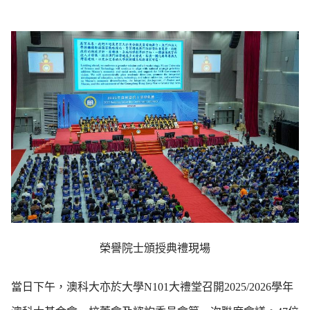
榮譽院士頒授典禮現場
當日下午，澳科大亦於大學
N101
大禮堂召開
2025/2026
學年