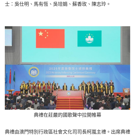
士：吳仕明、馬有恆、吳培娟、蘇香玫、陳志玲。
典禮在莊嚴的國歌聲中拉開帷幕
典禮由澳門特別行政區社會文化司司長柯嵐主禮。出席典禮